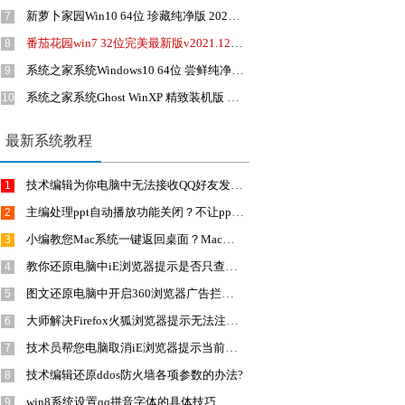
新萝卜家园Win10 64位 珍藏纯净版 2021.04
7
番茄花园win7 32位完美最新版v2021.12免激活
8
系统之家系统Windows10 64位 尝鲜纯净版 2019.12
9
系统之家系统Ghost WinXP 精致装机版 v2020.03
10
最新系统教程
技术编辑为你电脑中无法接收QQ好友发送文件的方案?
1
主编处理ppt自动播放功能关闭？不让ppt自动播放的方案?
2
小编教您Mac系统一键返回桌面？Mac系统一键返回桌面的方法?
3
教你还原电脑中iE浏览器提示是否只查看安全内容或出现页面显示不全的
4
图文还原电脑中开启360浏览器广告拦截功能的方法?
5
大师解决Firefox火狐浏览器提示无法注册adobeflashplayer的办法?
6
技术员帮您电脑取消iE浏览器提示当前网页正在试图打开您受信任站点列
7
技术编辑还原ddos防火墙各项参数的办法?
8
win8系统设置qq拼音字体的具体技巧
9