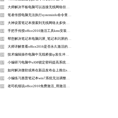
大师解决平板电脑可以连接无线网络但上不了网的技巧?
10
笔者传授电脑无法执行systeminfo命令查看系统配置信息的办法?
11
大神设置笔记本搜索到无线网络太多快速连接到自己wiFi的方案?
12
手把手传授office2010激活工具kms安装不了的办法?
13
帮您解决笔记本电脑闪屏_笔记本闪屏的教程?
14
大师详解查看office2016是否永久激活的方法?
15
技术编辑操作电脑中无线桥接ip发生冲突的办法?
16
小编研习电脑中sAM锁定密码提高系统安全性的方法?
17
如何解决微软或将在新品发布会上推出surfacepro4升级版：搭载intelKa
18
小编练习惠普笔记本win7系统无法调整硬盘分区的办法?
19
老司机细说office2010免费激活_用激活工具激活office2010的办法?
20